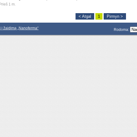
Prieš 1 m.
< Atgal
1
Pirmyn >
ti į žaidimą „Nanoferma“
Rodoma: