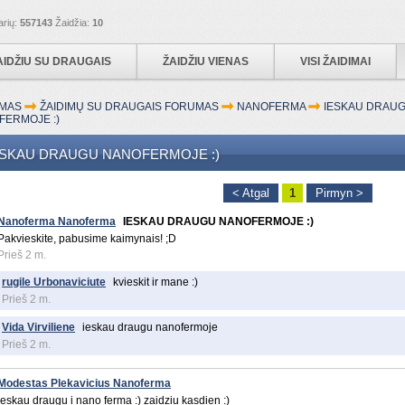
arių:
557143
Žaidžia:
10
AIDŽIU SU DRAUGAIS
ŽAIDŽIU VIENAS
VISI ŽAIDIMAI
MAS
ŽAIDIMŲ SU DRAUGAIS FORUMAS
NANOFERMA
IESKAU DRAU
FERMOJE :)
ESKAU DRAUGU NANOFERMOJE :)
< Atgal
1
Pirmyn >
Nanoferma Nanoferma
IESKAU DRAUGU NANOFERMOJE :)
Pakvieskite, pabusime kaimynais! ;D
Prieš 2 m.
rugile Urbonaviciute
kvieskit ir mane :)
Prieš 2 m.
Vida Virviliene
ieskau draugu nanofermoje
Prieš 2 m.
Modestas Plekavicius Nanoferma
ieskau draugu i nano ferma :) zaidziu kasdien :)