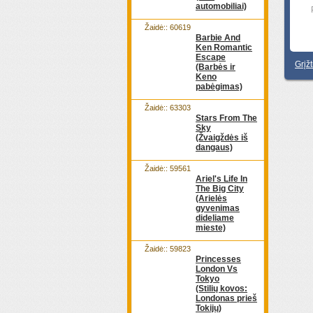
automobiliai)
Žaidė:: 60619
Barbie And
Ken Romantic
Escape
Grįž
(Barbės ir
Keno
pabėgimas)
Žaidė:: 63303
Stars From The
Sky
(Žvaigždės iš
dangaus)
Žaidė:: 59561
Ariel's Life In
The Big City
(Arielės
gyvenimas
dideliame
mieste)
Žaidė:: 59823
Princesses
London Vs
Tokyo
(Stilių kovos:
Londonas prieš
Tokijų)