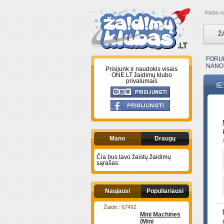
Klubo n
Ž
FORU
NANO
Prisijunk ir naudokis visais
ONE.LT žaidimų klubo
privalumais
I
Mano
Draugų
Čia bus tavo žaistų žaidimų
sąrašas.
Naujausi
Populiariausi
Žaidė:: 67492
Mini Machines
(Mini