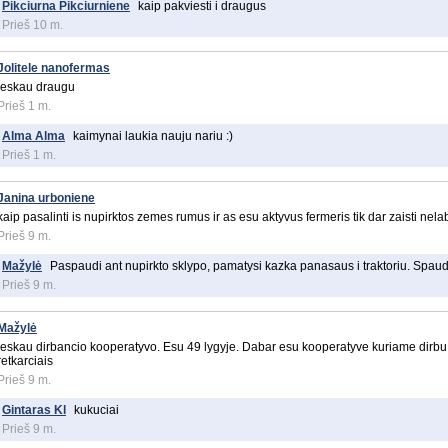
Pikciurna Pikciurniene
kaip pakviesti i draugus
Prieš 10 m.
Jolitele nanofermas
ieskau draugu
Prieš 1 m.
Alma Alma
kaimynai laukia nauju nariu :)
Prieš 1 m.
Janina urboniene
kaip pasalinti is nupirktos zemes rumus ir as esu aktyvus fermeris tik dar zaisti nel
Prieš 9 m.
Mažylė
Paspaudi ant nupirkto sklypo, pamatysi kazka panasaus i traktoriu. Spaudi 
Prieš 9 m.
Mažylė
Ieskau dirbancio kooperatyvo. Esu 49 lygyje. Dabar esu kooperatyve kuriame dirbu as
retkarciais
Prieš 9 m.
Gintaras Kl
kukuciai
Prieš 9 m.