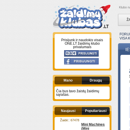
Klubo n
Ž
FORU
VISA K
Prisijunk ir naudokis visais
ONE.LT žaidimų klubo
privalumais
I
Mano
Draugų
Čia bus tavo žaistų žaidimų
sąrašas.
Naujausi
Populiariausi
Žaidė:: 67478
Mini Machines
(Mini