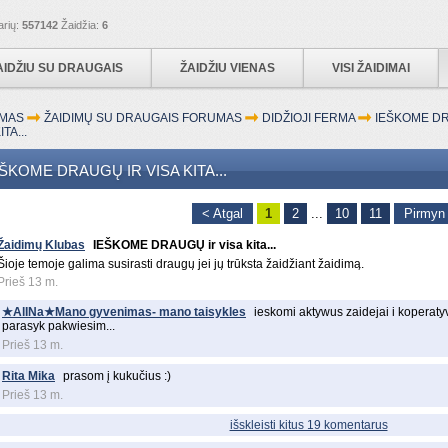
arių:
557142
Žaidžia:
6
AIDŽIU SU DRAUGAIS
ŽAIDŽIU VIENAS
VISI ŽAIDIMAI
MAS
ŽAIDIMŲ SU DRAUGAIS FORUMAS
DIDŽIOJI FERMA
IEŠKOME D
ITA...
EŠKOME DRAUGŲ IR VISA KITA...
< Atgal
1
2
...
10
11
Pirmyn
Žaidimų Klubas
IEŠKOME DRAUGŲ ir visa kita...
Šioje temoje galima susirasti draugų jei jų trūksta žaidžiant žaidimą.
Prieš 13 m.
★AlINa★Mano gyvenimas- mano taisykles
ieskomi aktywus zaidejai i koperaty
parasyk pakwiesim...
Prieš 13 m.
Rita Mika
prasom į kukučius :)
Prieš 13 m.
išskleisti kitus 19 komentarus