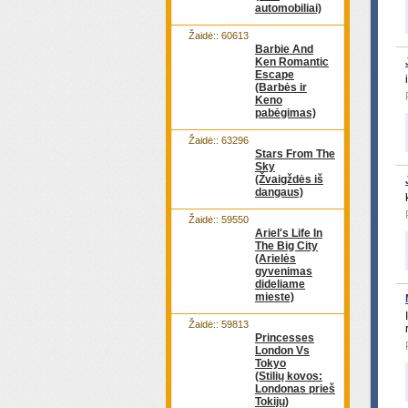
automobiliai)
Žaidė:: 60613
Barbie And
Ken Romantic
Escape
(Barbės ir
Keno
pabėgimas)
Žaidė:: 63296
Stars From The
Sky
(Žvaigždės iš
dangaus)
Žaidė:: 59550
Ariel's Life In
The Big City
(Arielės
gyvenimas
dideliame
mieste)
Žaidė:: 59813
Princesses
London Vs
Tokyo
(Stilių kovos:
Londonas prieš
Tokijų)