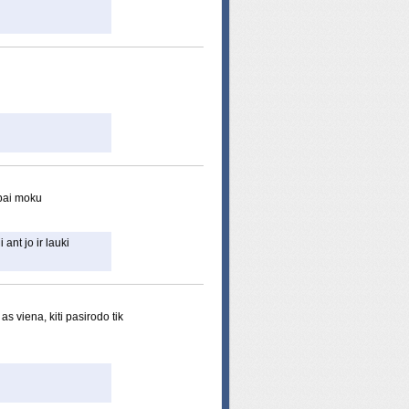
abai moku
ant jo ir lauki
 viena, kiti pasirodo tik