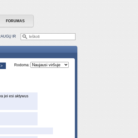
FORUMAS
RAUGŲ IR
Rodoma:
 >
va jei esi aktywus