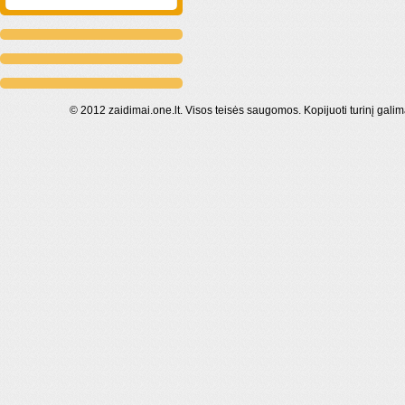
© 2012 zaidimai.one.lt. Visos teisės saugomos. Kopijuoti turinį galim