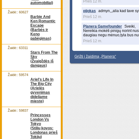
Prieš 12 m.
automobiliai)
pijokas
admyn,,,alia kad tave sy
Žaidė:: 60627
Barbie And
Prieš 12 m.
Ken Romantic
Escape
Planera Gamefounder
Sveiki,
(Barbės ir
Nereikia mokėti pinigų norint nusi
Keno
daugiau negu mėnuo,tyla bus nui
pabėgimas)
Prieš 12 m.
Žaidė:: 63311
Stars From The
Grįžti į žaidimą „Planera“
Sky
(Žvaigždės iš
dangaus)
Žaidė:: 59574
Ariel's Life In
The Big City
(Arielės
gyvenimas
dideliame
mieste)
Žaidė:: 59837
Princesses
London Vs
Tokyo
(Stilių kovos:
Londonas prieš
Tokijų)