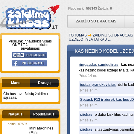
Klubo narių:
557143
Žaidžia:
8
ŽAIDŽIU SU DRAUGAIS
FORUMAS
ŽAIDIMŲ SU DRAUGAI
UZDEJO TYLA TAI KAD ...
Prisijunk ir naudokis visais
ONE.LT žaidimų klubo
privalumais
KAS NEZINO KODEL UZDEJO 
rimgaudas samigulinas
kas nezi
kas nezino kodel uzdejo tyla tai kad
Prieš 14 m.
Mano
Draugų
justas pranckevicius
del to ka
Prieš 14 m.
Čia bus tavo žaistų žaidimų
sąrašas.
Spausk F13 ir ziurek kas bus :
Prieš 14 m.
Naujausi
Populiariausi
pijokas
o daba kisk litus kad nu
Prieš 12 m.
Žaidė:: 67507
Mini Machines
pijokas
sitas zaidymas paremtas pi
(Mini