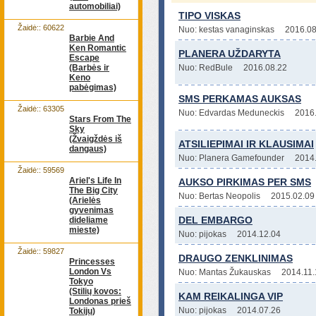
automobiliai)
TIPO VISKAS
Žaidė:: 60622
Nuo: kestas vanaginskas
2016.08
Barbie And
Ken Romantic
PLANERA UŽDARYTA
Escape
(Barbės ir
Nuo: RedBule
2016.08.22
Keno
pabėgimas)
SMS PERKAMAS AUKSAS
Žaidė:: 63305
Nuo: Edvardas Meduneckis
2016
Stars From The
Sky
(Žvaigždės iš
ATSILIEPIMAI IR KLAUSIMAI
dangaus)
Nuo: Planera Gamefounder
2014
Žaidė:: 59569
Ariel's Life In
AUKSO PIRKIMAS PER SMS
The Big City
Nuo: Bertas Neopolis
2015.02.09
(Arielės
gyvenimas
DEL EMBARGO
dideliame
mieste)
Nuo: pijokas
2014.12.04
Žaidė:: 59827
DRAUGO ZENKLINIMAS
Princesses
London Vs
Nuo: Mantas Žukauskas
2014.11.
Tokyo
(Stilių kovos:
KAM REIKALINGA VIP
Londonas prieš
Nuo: pijokas
2014.07.26
Tokijų)