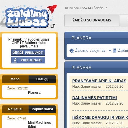
Klubo narių:
557143
Žaidžia:
7
ŽAIDŽIU SU DRAUGAIS
PLANERA
Prisijunk ir naudokis visais
ONE.LT žaidimų klubo
privalumais
Žaidimo valdymas:
Žaidi
PLANERA
Mano
Draugų
PRANEŠAME APIE KLAIDAS
Nuo: Game master
2012.02.20
Žaidė:: 227522
Planera
DALINAMĖS PATIRTIMI
Nuo: Game master
2012.02.20
Naujausi
Populiariausi
IEŠKOME DRAUGŲ IR VISA KI
Žaidė:: 67496
Mini Machines
Nuo: Game master
2012.02.20
(Mini