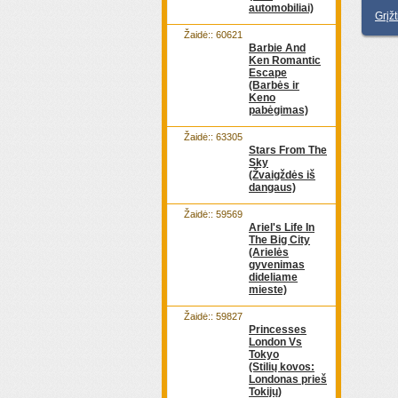
automobiliai)
Grįž
Žaidė:: 60621
Barbie And
Ken Romantic
Escape
(Barbės ir
Keno
pabėgimas)
Žaidė:: 63305
Stars From The
Sky
(Žvaigždės iš
dangaus)
Žaidė:: 59569
Ariel's Life In
The Big City
(Arielės
gyvenimas
dideliame
mieste)
Žaidė:: 59827
Princesses
London Vs
Tokyo
(Stilių kovos:
Londonas prieš
Tokijų)