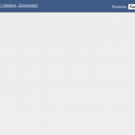
ti į žaidimą „Zoomumba“
Rodoma: