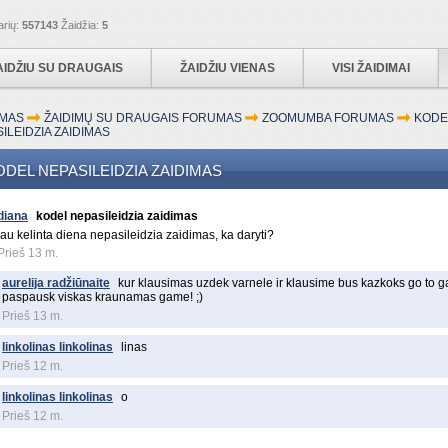
arių:
557143
Žaidžia:
5
AIDŽIU SU DRAUGAIS
ŽAIDŽIU VIENAS
VISI ŽAIDIMAI
MAS
ŽAIDIMŲ SU DRAUGAIS FORUMAS
ZOOMUMBA FORUMAS
KODE
ILEIDZIA ZAIDIMAS
ODEL NEPASILEIDZIA ZAIDIMAS
diana
kodel nepasileidzia zaidimas
jau kelinta diena nepasileidzia zaidimas, ka daryti?
Prieš 13 m.
aurelija radžiūnaite
kur klausimas uzdek varnele ir klausime bus kazkoks go to ga
paspausk viskas kraunamas game! ;)
Prieš 13 m.
linkolinas linkolinas
linas
Prieš 12 m.
linkolinas linkolinas
o
Prieš 12 m.