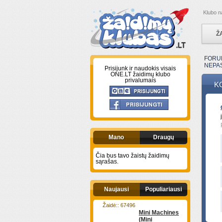
Klubo n
Ž
FORU
NEPAS
Prisijunk ir naudokis visais
ONE.LT žaidimų klubo
privalumais
K
Mano
Draugų
Čia bus tavo žaistų žaidimų
sąrašas.
Naujausi
Populiariausi
Žaidė:: 67496
Mini Machines
(Mini