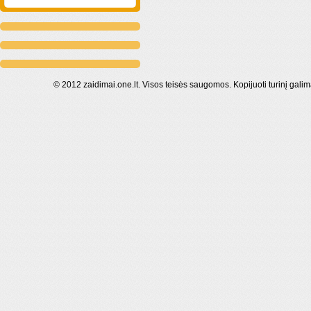
© 2012 zaidimai.one.lt. Visos teisės saugomos. Kopijuoti turinį galim