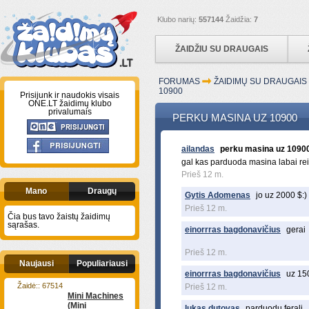
Klubo narių:
557144
Žaidžia:
7
ŽAIDŽIU SU DRAUGAIS
FORUMAS
ŽAIDIMŲ SU DRAUGAI
10900
Prisijunk ir naudokis visais
ONE.LT žaidimų klubo
privalumais
PERKU MASINA UZ 10900
ailandas
perku masina uz 1090
gal kas parduoda masina labai rei
Prieš 12 m.
Mano
Draugų
Gytis Adomenas
jo uz 2000 $:)
Prieš 12 m.
Čia bus tavo žaistų žaidimų
sąrašas.
einorrras bagdonavičius
gerai
Prieš 12 m.
Naujausi
Populiariausi
einorrras bagdonavičius
uz 15
Žaidė:: 67514
Prieš 12 m.
Mini Machines
(Mini
lukas dutovas
parduodu ferali