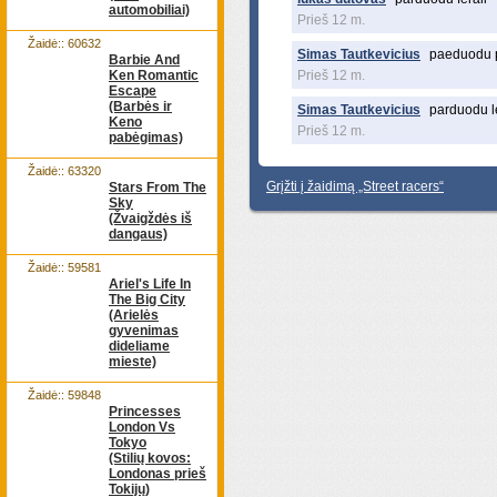
automobiliai)
Prieš 12 m.
Žaidė:: 60632
Simas Tautkevicius
paeduodu p
Barbie And
Ken Romantic
Prieš 12 m.
Escape
(Barbės ir
Simas Tautkevicius
parduodu l
Keno
Prieš 12 m.
pabėgimas)
Žaidė:: 63320
Grįžti į žaidimą „Street racers“
Stars From The
Sky
(Žvaigždės iš
dangaus)
Žaidė:: 59581
Ariel's Life In
The Big City
(Arielės
gyvenimas
dideliame
mieste)
Žaidė:: 59848
Princesses
London Vs
Tokyo
(Stilių kovos:
Londonas prieš
Tokijų)