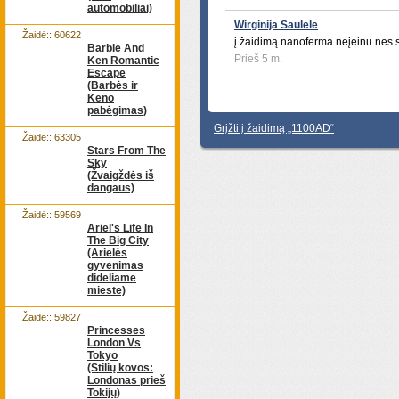
automobiliai)
Wirginija Saulele
Žaidė:: 60622
į žaidimą nanoferma neįeinu nes 
Barbie And
Prieš 5 m.
Ken Romantic
Escape
(Barbės ir
Keno
pabėgimas)
Grįžti į žaidimą „1100AD“
Žaidė:: 63305
Stars From The
Sky
(Žvaigždės iš
dangaus)
Žaidė:: 59569
Ariel's Life In
The Big City
(Arielės
gyvenimas
dideliame
mieste)
Žaidė:: 59827
Princesses
London Vs
Tokyo
(Stilių kovos:
Londonas prieš
Tokijų)