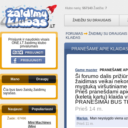
Klubo narių:
557143
Žaidžia:
7
ŽAIDŽIU SU DRAUGAIS
FORUMAS
ŽAIDIMŲ SU DRAUGAI
KLAIDAS
Prisijunk ir naudokis visais
ONE.LT žaidimų klubo
privalumais
PRANEŠAME APIE KLAIDA
Game master
PRANEŠAME API
Ši forumo dalis priži
Mano
Draugų
žaidimas veikai nekor
mygtuką viršutiniame 
Čia bus tavo žaistų žaidimų
Prieš pranešdami api
sąrašas.
(keletą kartų) klai
PRANEŠIMAI BUS T
Prieš 14 m.
Naujausi
Populiariausi
Marius
Man neysiygdo viena uzdu
Žaidė:: 67496
Mini Machines
Prieš 11 m.
(Mini