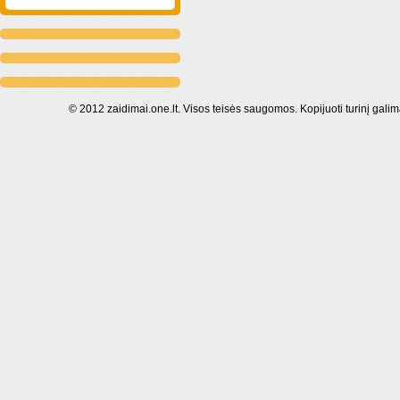
© 2012 zaidimai.one.lt. Visos teisės saugomos. Kopijuoti turinį galim