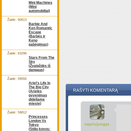
Mini Machines
(Mini
automobiliai)
Žaidė:: 60613
Barbie And
Ken Romantic
Escape
(Barbės ir
Keno
pabėgimas)
Žaidė:: 63296
Stars From The
Sky
(Žvaigždės iš
dangaus)
Žaidė:: 59550
Ariel's Life In
The Big City
RAŠYTI KOMENTARĄ
(Arielės
gyvenimas
dideliame
mieste)
Žaidė:: 59812
Princesses
London Vs
neprisijungęs
Tokyo
(Stilių kovos: