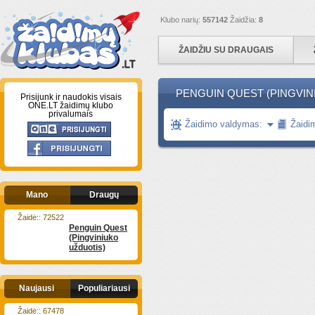
Klubo narių:
557142
Žaidžia:
8
ŽAIDŽIU SU DRAUGAIS
PENGUIN QUEST (PINGVINI
Prisijunk ir naudokis visais
ONE.LT žaidimų klubo
privalumais
Žaidimo valdymas:
Žaidi
Mano
Draugų
Žaidė:: 72522
Penguin Quest
(Pingviniuko
užduotis)
Naujausi
Populiariausi
Žaidė:: 67478