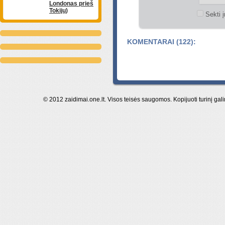
Londonas prieš
Tokijų)
Sekti į
KOMENTARAI (122):
© 2012 zaidimai.one.lt. Visos teisės saugomos. Kopijuoti turinį gal