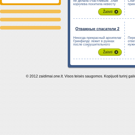
не делала счастливым. Злая
Снач
королева похитила невесту
прин
графа ...
стра
Žaisti
Отважные спасатели 2
Некогда прекрасный архипелаг
Пере
Гринфилдс лежит в руинах
отве
после сокрушительного
нужн
торнадо. К ...
круп
Žaisti
© 2012 zaidimai.one.lt. Visos teisės saugomos. Kopijuoti turinį gal