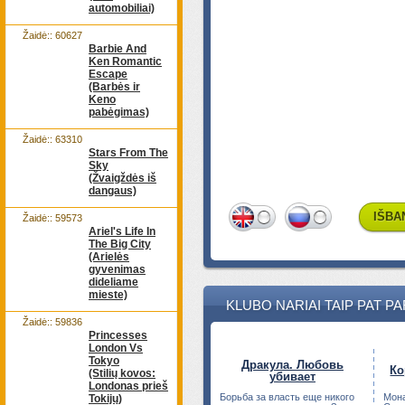
automobiliai)
Žaidė:: 60627
Barbie And
Ken Romantic
Escape
(Barbės ir
Keno
pabėgimas)
Žaidė:: 63310
Stars From The
Sky
(Žvaigždės iš
dangaus)
IŠBA
Žaidė:: 59573
Ariel's Life In
The Big City
(Arielės
gyvenimas
dideliame
mieste)
KLUBO NARIAI TAIP PAT P
Žaidė:: 59836
Princesses
London Vs
Tokyo
Дракула. Любовь
Ко
(Stilių kovos:
убивает
Londonas prieš
Борьба за власть еще никого
Мона
Tokijų)