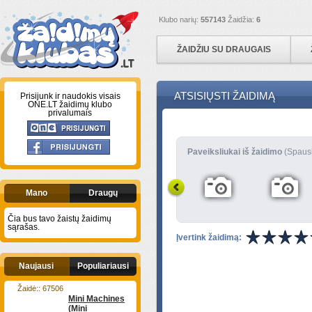
Klubo narių:
557143
Žaidžia:
6
ŽAIDŽIU SU DRAUGAIS
ATSISIŲSTI ŽAIDIMĄ
Prisijunk ir naudokis visais
ONE.LT žaidimų klubo
privalumais
Paveiksliukai iš žaidimo
(Spaus
Mano
Draugų
Čia bus tavo žaistų žaidimų
sąrašas.
Įvertink žaidimą:
Naujausi
Populiariausi
Žaidė:: 67506
Mini Machines
(Mini