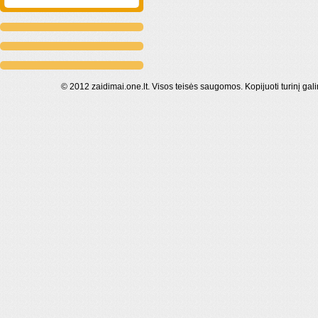
© 2012 zaidimai.one.lt. Visos teisės saugomos. Kopijuoti turinį gal