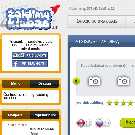
Klubo narių:
557143
Žaidžia:
13
ŽAIDŽIU SU DRAUGAIS
ATSISIŲSTI ŽAIDIMĄ
Prisijunk ir naudokis visais
ONE.LT žaidimų klubo
privalumais
Paveiksliukai iš žaidimo
(Spaus
Mano
Draugų
Čia bus tavo žaistų žaidimų
sąrašas.
Įvertink žaidimą:
Naujausi
Populiariausi
IŠBA
Žaidė:: 67501
Mini Machines
(Mini