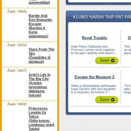
automobiliai)
Žaidė:: 60626
Barbie And
KLUBO NARIAI TAIP PAT P
Ken Romantic
Escape
(Barbės ir
Keno
pabėgimas)
Royal Trouble
S
Žaidė:: 63310
Help Prince Nathaniel and
The 
Stars From The
Princess Loreen work together
an a
to escape captivity and watch l...
packe
Sky
(Žvaigždės iš
Žaisti
dangaus)
Žaidė:: 59572
Ariel's Life In
Escape the Museum 2
The Big City
(Arielės
When a devastating earthquake
The 
gyvenimas
traps David's wife and daughter
take 
dideliame
in a museum, he knows it'...
king
mieste)
Žaisti
Žaidė:: 59830
Princesses
London Vs
Tokyo
(Stilių kovos:
Londonas prieš
Tokijų)