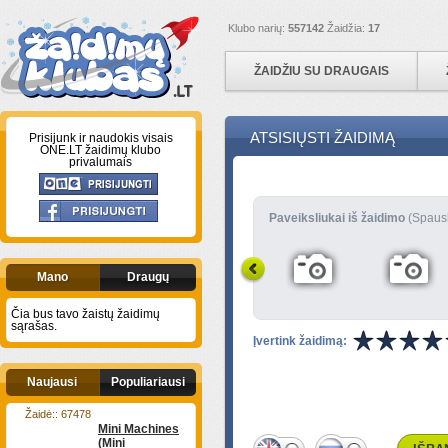
Klubo narių:
557142
Žaidžia:
17
ŽAIDŽIU SU DRAUGAIS
ATSISIŲSTI ŽAIDIMĄ
Prisijunk ir naudokis visais
ONE.LT žaidimų klubo
privalumais
Paveiksliukai iš žaidimo
(Spaus
Mano
Draugų
Čia bus tavo žaistų žaidimų
sąrašas.
Įvertink žaidimą:
Naujausi
Populiariausi
Žaidė:: 67478
Mini Machines
(Mini