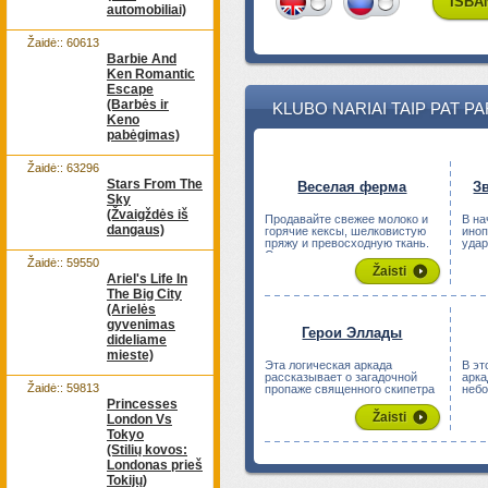
IŠBA
automobiliai)
Žaidė:: 60613
Barbie And
Ken Romantic
Escape
(Barbės ir
KLUBO NARIAI TAIP PAT P
Keno
pabėgimas)
Žaidė:: 63296
Stars From The
Веселая ферма
З
Sky
(Žvaigždės iš
Продавайте свежее молоко и
В на
dangaus)
горячие кексы, шелковистую
ино
пряжу и превосходную ткань.
удар
Следи...
косм
Žaidė:: 59550
Žaisti
Ariel's Life In
The Big City
(Arielės
gyvenimas
Герои Эллады
dideliame
mieste)
Эта логическая аркада
В эт
рассказывает о загадочной
арка
Žaidė:: 59813
пропаже священного скипетра
небо
власти, кот...
остро
Princesses
Žaisti
London Vs
Tokyo
(Stilių kovos:
Londonas prieš
Tokijų)