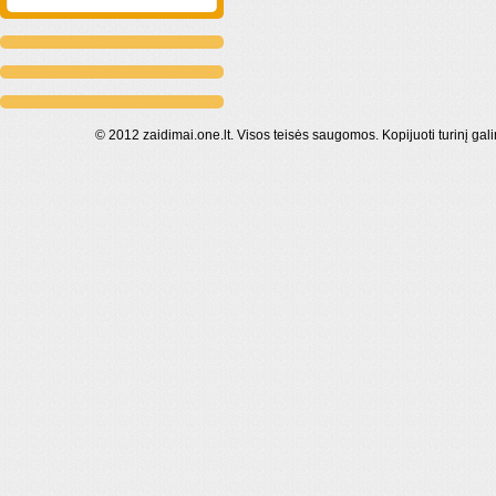
© 2012 zaidimai.one.lt. Visos teisės saugomos. Kopijuoti turinį gal