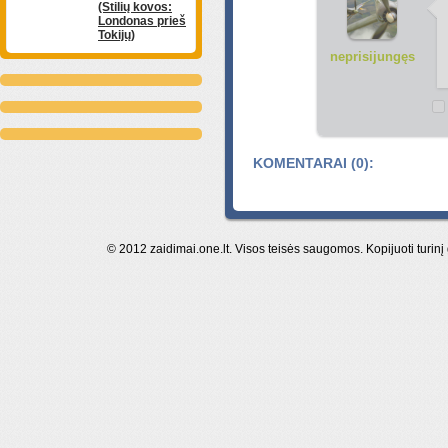
(Stilių kovos:
Londonas prieš
Tokijų)
neprisijungęs
KOMENTARAI (0):
© 2012 zaidimai.one.lt. Visos teisės saugomos. Kopijuoti turinį 