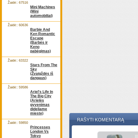
Žaidė:: 67516
Mini Machines
(Mini
automobiliai)
Žaidė:: 60636
Barbie And
Ken Romantic
Escape
(Barbės ir
Keno
pabėgimas)
Žaidė:: 63322
Stars From The
Sky
(Žvaigždės iš
dangaus)
Žaidė:: 59586
Ariel's Life In
The Big City
(Arielės
gyvenimas
dideliame
mieste)
RAŠYTI KOMENTARĄ
Žaidė:: 59850
Princesses
London Vs
Tokyo