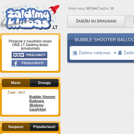
Klubo narių:
557144
Žaidžia:
10
ŽAIDŽIU SU DRAUGAIS
BUBBLE SHOOTER BALLOON
Prisijunk ir naudokis visais
ONE.LT žaidimų klubo
privalumais
Žaidimo valdymas:
Žaidi
Mano
Draugų
Žaidė:: 9637
Bubble Shooter
Balloons
(Balionų
šaudykla)
Naujausi
Populiariausi