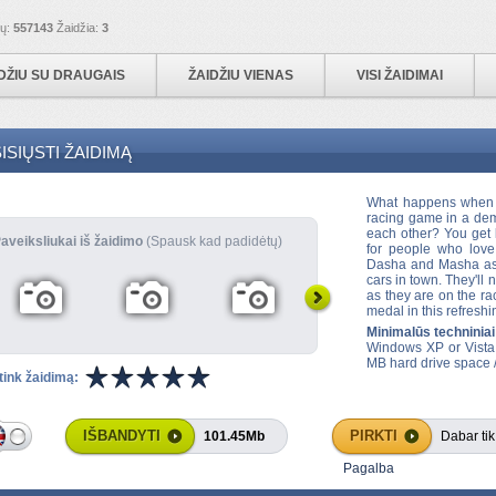
ių:
557143
Žaidžia:
3
DŽIU SU DRAUGAIS
ŽAIDŽIU VIENAS
VISI ŽAIDIMAI
ISIŲSTI ŽAIDIMĄ
What happens when 
racing game in a dem
each other? You get
aveiksliukai iš žaidimo
(Spausk kad padidėtų)
for people who love
Dasha and Masha as t
cars in town. They'll
as they are on the rac
medal in this refreshi
Minimalūs techniniai
Windows XP or Vista
MB hard drive space /
tink žaidimą:
IŠBANDYTI
PIRKTI
101.45Mb
Dabar tik
Pagalba