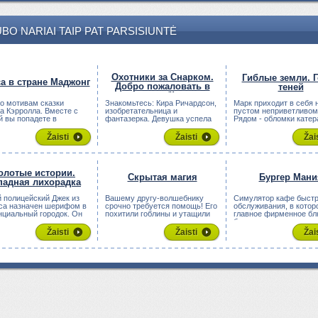
BO NARIAI TAIP PAT PARSISIUNTĖ
Охотники за Снарком.
Гиблые земли. 
а в стране Маджонг
Добро пожаловать в
теней
клуб!
по мотивам сказки
Знакомьтесь: Кира Ричардсон,
Марк приходит в себя 
а Кэрролла. Вместе с
изобретательница и
пустом неприветливом 
й вы попадете в
фантазерка. Девушка успела
Рядом - обломки катер
ельное мест...
прославиться...
скалы, дал...
Žaisti
Žaisti
Žai
олотые истории.
Скрытая магия
Бургер Мани
падная лихорадка
й полицейский Джек из
Вашему другу-волшебнику
Симулятор кафе быстр
са назначен шерифом в
срочно требуется помощь! Его
обслуживания, в котор
нциальный городок. Он
похитили гоблины и утащили
главное фирменное бл
..
за трид...
бургеры: с сы...
Žaisti
Žaisti
Žai