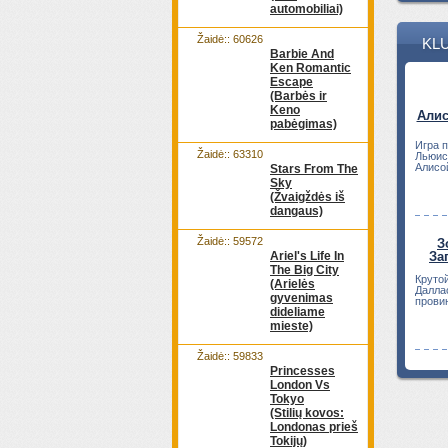
automobiliai)
Žaidė:: 60626
KLU
Barbie And
Ken Romantic
Escape
(Barbės ir
Keno
Алис
pabėgimas)
Игра 
Žaidė:: 63310
Льюис
Алисо
Stars From The
удивит
Sky
(Žvaigždės iš
dangaus)
Žaidė:: 59572
З
Ariel's Life In
За
The Big City
Круто
(Arielės
Далла
gyvenimas
прови
dideliame
от это.
mieste)
Žaidė:: 59833
Princesses
London Vs
Tokyo
(Stilių kovos:
Londonas prieš
Tokijų)