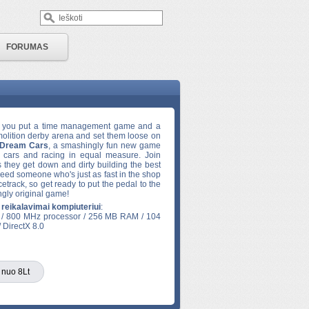
FORUMAS
you put a time management game and a
olition derby arena and set them loose on
Dream Cars
, a smashingly fun new game
 cars and racing in equal measure. Join
hey get down and dirty building the best
 need someone who's just as fast in the shop
etrack, so get ready to put the pedal to the
ngly original game!
 reikalavimai kompiuteriui
:
 / 800 MHz processor / 256 MB RAM / 104
 DirectX 8.0
 nuo 8Lt