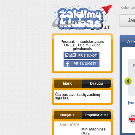
Klubo nar
ŽAI
ATS
Prisijunk ir naudokis visais
ONE.LT žaidimų klubo
privalumais
P
Mano
Draugų
Čia bus tavo žaistų žaidimų
sąrašas.
Įver
Naujausi
Populiariausi
Žaidė:: 67505
Mini Machines
(Mini