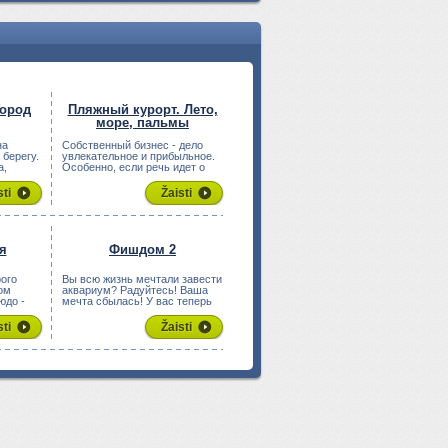
Город
Пляжный курорт. Лето,
море, пальмы
на
Собственный бизнес - дело
берегу.
увлекательное и прибыльное.
а,
Особенно, если речь идет о
пляжно...
sti
Žaisti
я
Фишдом 2
ого
Вы всю жизнь мечтали завести
ом
аквариум? Радуйтесь! Ваша
юдо -
мечта сбылась! У вас теперь
целы...
sti
Žaisti