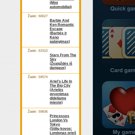
(Mini
automobiliai)
Žaidė:: 60627
Barbie And
Ken Romantic
Escape
(Barbės ir
Keno
pabėgimas)
Žaidė:: 63310
Stars From The
Sky
(Žvaigždės iš
dangaus)
Žaidė:: 59574
Ariel's Life In
The Big City
(Arielės
gyvenimas
dideliame
mieste)
Žaidė:: 59836
Princesses
London Vs
Tokyo
(Stilių kovos:
Londonas prieš