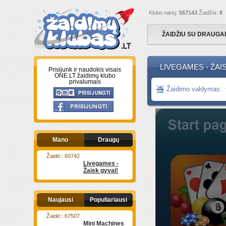
Klubo narių:
557143
Žaidžia:
8
ŽAIDŽIU SU DRAUGA
LIVEGAMES - ŽAIS
Prisijunk ir naudokis visais
ONE.LT žaidimų klubo
privalumais
Žaidimo valdymas:
Mano
Draugų
Žaidė:: 60742
Livegames -
Žaisk gyvai!
Naujausi
Populiariausi
Žaidė:: 67507
Mini Machines