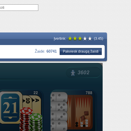
Įvertink:
(3.45)
Žaidė:
60741
Pakviesk draugą žaisti