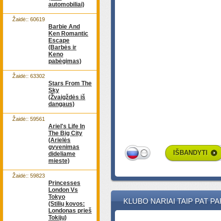
automobiliai)
Žaidė:: 60619
Barbie And
Ken Romantic
Escape
(Barbės ir
Keno
pabėgimas)
Žaidė:: 63302
Stars From The
Sky
(Žvaigždės iš
dangaus)
Žaidė:: 59561
Ariel's Life In
The Big City
(Arielės
gyvenimas
IŠBANDYTI
dideliame
mieste)
Žaidė:: 59823
Princesses
London Vs
Tokyo
KLUBO NARIAI TAIP PAT P
(Stilių kovos:
Londonas prieš
Tokijų)