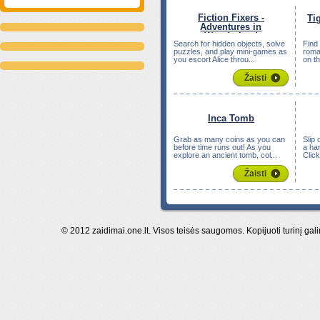
Fiction Fixers -
Ti
Adventures in
Wonderland
Search for hidden objects, solve
Find
puzzles, and play mini-games as
roma
you escort Alice throu...
on th
Žaisti
Inca Tomb
Grab as many coins as you can
Slip 
before time runs out! As you
a har
explore an ancient tomb, col...
Click
Žaisti
© 2012 zaidimai.one.lt. Visos teisės saugomos. Kopijuoti turinį gal