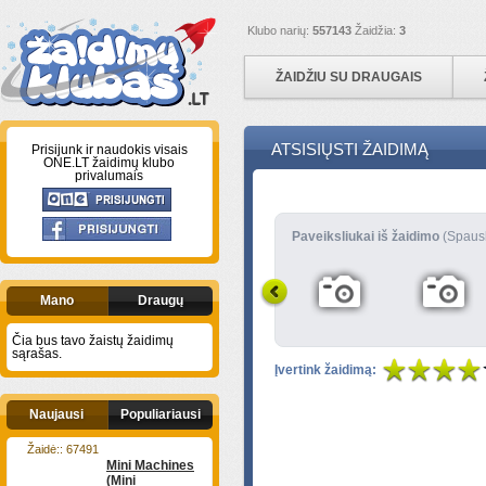
Klubo narių:
557143
Žaidžia:
3
ŽAIDŽIU SU DRAUGAIS
ATSISIŲSTI ŽAIDIMĄ
Prisijunk ir naudokis visais
ONE.LT žaidimų klubo
privalumais
Paveiksliukai iš žaidimo
(Spaus
Mano
Draugų
Čia bus tavo žaistų žaidimų
sąrašas.
Įvertink žaidimą:
Naujausi
Populiariausi
Žaidė:: 67491
Mini Machines
(Mini