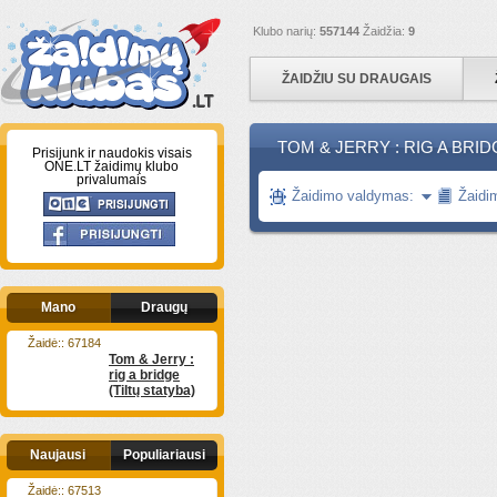
Klubo narių:
557144
Žaidžia:
9
ŽAIDŽIU SU DRAUGAIS
TOM & JERRY : RIG A BRIDG
Prisijunk ir naudokis visais
ONE.LT žaidimų klubo
privalumais
Žaidimo valdymas:
Žaidi
Mano
Draugų
Žaidė:: 67184
Tom & Jerry :
rig a bridge
(Tiltų statyba)
Naujausi
Populiariausi
Žaidė:: 67513