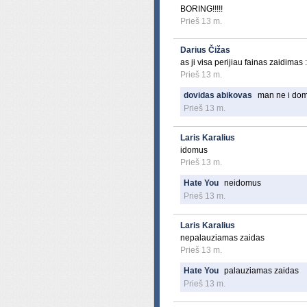
BORING!!!!!
Prieš 13 m.
Darius Čižas
as ji visa perijiau fainas zaidimas :
Prieš 13 m.
dovidas abikovas
man ne i do
Prieš 13 m.
Laris Karalius
idomus
Prieš 13 m.
Hate You
neidomus
Prieš 13 m.
Laris Karalius
nepalauziamas zaidas
Prieš 13 m.
Hate You
palauziamas zaidas
Prieš 13 m.