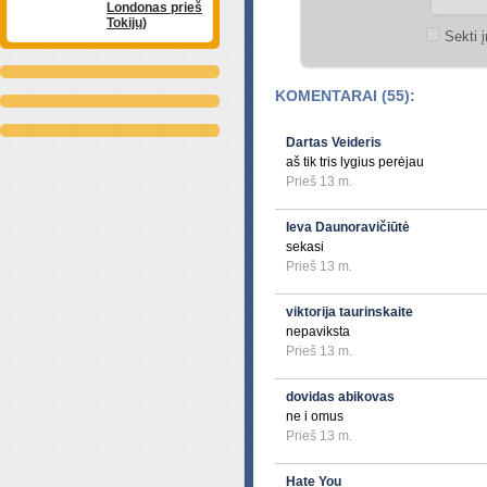
Londonas prieš
Tokijų)
Sekti į
KOMENTARAI (55):
Dartas Veideris
aš tik tris lygius perėjau
Prieš 13 m.
Ieva Daunoravičiūtė
sekasi
Prieš 13 m.
viktorija taurinskaite
nepaviksta
Prieš 13 m.
dovidas abikovas
ne i omus
Prieš 13 m.
Hate You