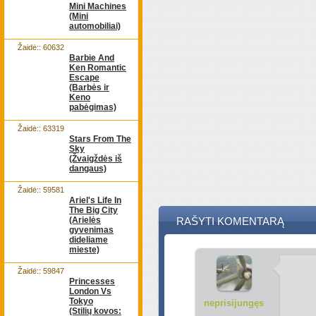
Mini Machines
(Mini
automobiliai)
Žaidė:: 60632
Barbie And
Ken Romantic
Escape
(Barbės ir
Keno
pabėgimas)
Žaidė:: 63319
Stars From The
Sky
(Žvaigždės iš
dangaus)
Žaidė:: 59581
Ariel's Life In
The Big City
(Arielės
RAŠYTI KOMENTARĄ
gyvenimas
dideliame
mieste)
Žaidė:: 59847
Princesses
London Vs
Tokyo
neprisijungęs
(Stilių kovos: