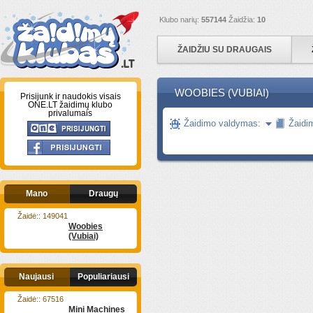
Klubo narių:
557144
Žaidžia:
10
ŽAIDŽIU SU DRAUGAIS
WOOBIES (VUBIAI)
Prisijunk ir naudokis visais
ONE.LT žaidimų klubo
privalumais
Žaidimo valdymas:
Žaidi
Mano
Draugų
Žaidė:: 149041
Woobies
(Vubiai)
Naujausi
Populiariausi
Žaidė:: 67516
Mini Machines