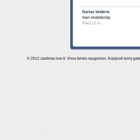
Dartas Veideris
man neatsibosta
Prieš 13 m.
© 2012 zaidimai.one.lt. Visos teisės saugomos. Kopijuoti turinį gal