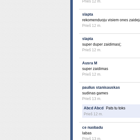
Prieš 12 m.
slapta
rekomenduoju visiem ones zaideja
Prieš 12 m.
slapta
super duper zaidimas(;
Prieš 12 m.
Ausra M
super zaidimas
Prieš 12 m.
paulius stanisauskas
sudinas games
Prieš 13 m.
Abcd Abcd
Pats tu toks
Prieš 12 m.
ce nuobadu
labas
Prieš 13 m.