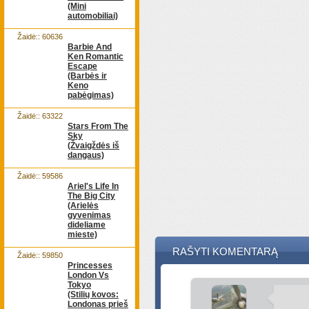
(Mini
automobiliai)
Žaidė:: 60636
Barbie And
Ken Romantic
Escape
(Barbės ir
Keno
pabėgimas)
Žaidė:: 63322
Stars From The
Sky
(Žvaigždės iš
dangaus)
Žaidė:: 59586
Ariel's Life In
The Big City
(Arielės
gyvenimas
dideliame
mieste)
RAŠYTI KOMENTARĄ
Žaidė:: 59850
Princesses
London Vs
Tokyo
(Stilių kovos:
Londonas prieš