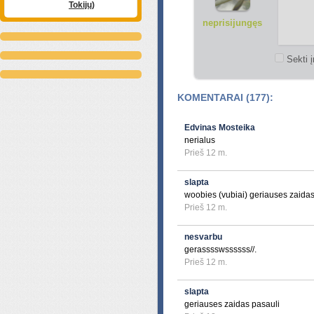
Tokijų)
neprisijungęs
Sekti į
KOMENTARAI (177):
Edvinas Mosteika
nerialus
Prieš 12 m.
slapta
woobies (vubiai) geriauses zaidas (: (
Prieš 12 m.
nesvarbu
gerasssswssssss//.
Prieš 12 m.
slapta
geriauses zaidas pasauli