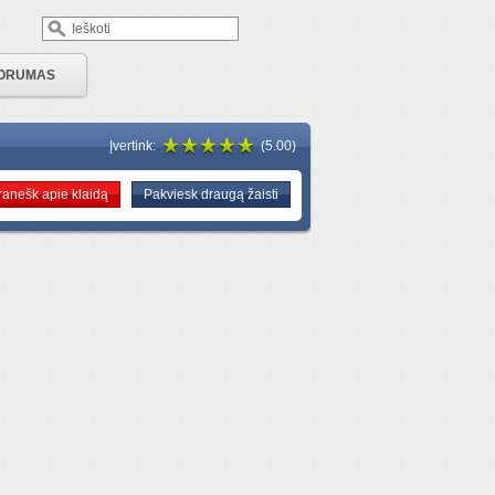
ORUMAS
Įvertink:
(5.00)
ranešk apie klaidą
Pakviesk draugą žaisti