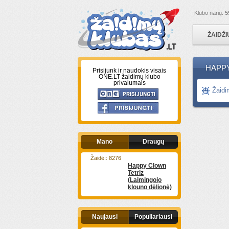
Klubo narių:
5
ŽAIDŽ
HAPPY
Prisijunk ir naudokis visais
ONE.LT žaidimų klubo
privalumais
Žaidi
Mano
Draugų
Žaidė:: 8276
Happy Clown
Tetriz
(Laimingojo
klouno dėlionė)
Naujausi
Populiariausi