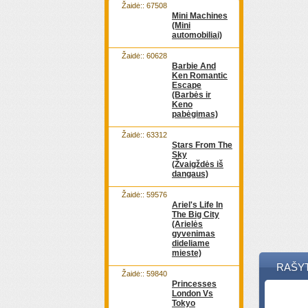
Žaidė:: 67508
Mini Machines
(Mini
automobiliai)
Žaidė:: 60628
Barbie And
Ken Romantic
Escape
(Barbės ir
Keno
pabėgimas)
Žaidė:: 63312
Stars From The
Sky
(Žvaigždės iš
dangaus)
Žaidė:: 59576
Ariel's Life In
The Big City
(Arielės
gyvenimas
dideliame
mieste)
RAŠY
Žaidė:: 59840
Princesses
London Vs
Tokyo