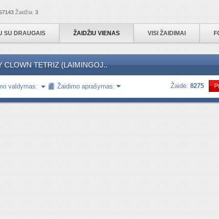
57143
Žaidžia:
3
IU SU DRAUGAIS
ŽAIDŽIU VIENAS
VISI ŽAIDIMAI
F
 CLOWN TETRIZ (LAIMINGOJ..
Žaidė:
8275
mo valdymas:
Žaidimo aprašymas:
P