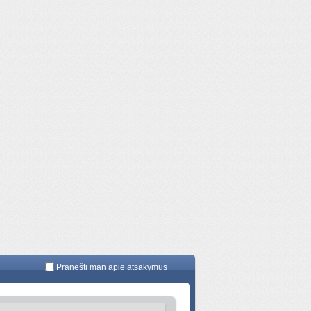
Pranešti man apie atsakymus