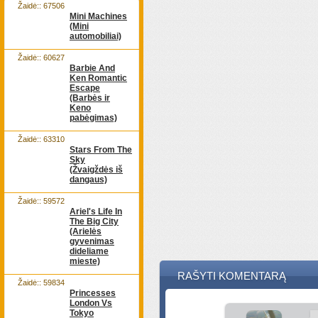
Žaidė:: 67506
Mini Machines
(Mini
automobiliai)
Žaidė:: 60627
Barbie And
Ken Romantic
Escape
(Barbės ir
Keno
pabėgimas)
Žaidė:: 63310
Stars From The
Sky
(Žvaigždės iš
dangaus)
Žaidė:: 59572
Ariel's Life In
The Big City
(Arielės
gyvenimas
dideliame
mieste)
RAŠYTI KOMENTARĄ
Žaidė:: 59834
Princesses
London Vs
Tokyo