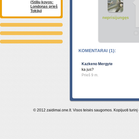
(Stilių kovos:
Londonas prieš
Tokijų)
neprisijungęs
KOMENTARAI (1):
Kazkeno Mergyte
ka jus?
Prieš 9 m.
© 2012 zaidimai.one.lt. Visos teisės saugomos. Kopijuoti turinį 