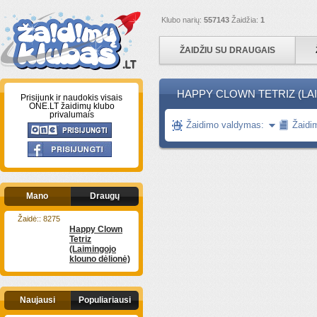
Klubo narių:
557143
Žaidžia:
1
ŽAIDŽIU SU DRAUGAIS
HAPPY CLOWN TETRIZ (LAI
Prisijunk ir naudokis visais
ONE.LT žaidimų klubo
privalumais
Žaidimo valdymas:
Žaidi
Mano
Draugų
Žaidė:: 8275
Happy Clown
Tetriz
(Laimingojo
klouno dėlionė)
Naujausi
Populiariausi