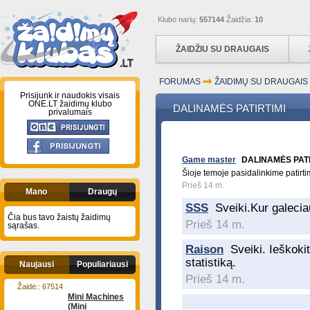
Klubo narių:
557144
Žaidžia:
10
ŽAIDŽIU SU DRAUGAIS
FORUMAS
ŽAIDIMŲ SU DRAUGAI
Prisijunk ir naudokis visais
ONE.LT žaidimų klubo
DALINAMĖS PATIRTIMI
privalumais
Game master
DALINAMĖS PATI
Šioje temoje pasidalinkime patirtim
Prieš 14 m.
Mano
Draugų
SSS
Sveiki.Kur galeciau
Čia bus tavo žaistų žaidimų
Prieš 14 m.
sąrašas.
Raison
Sveiki. Ieškokit
statistiką.
Naujausi
Populiariausi
Prieš 14 m.
Žaidė:: 67514
Mini Machines
(Mini