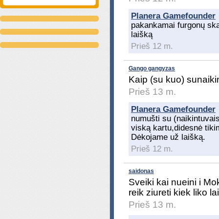
Planera Gamefounder
pakankamai furgonų ska
laišką
Prieš 12 m.
Gango gangyzas
Kaip (su kuo) sunaikin
Prieš 13 m.
Planera Gamefounder
numušti su (naikintuvais
viską kartu,didesnė tiki
Dėkojame už laišką.
Prieš 12 m.
saidonas
Sveiki kai nueini i Mo
reik ziureti kiek liko 
Prieš 13 m.