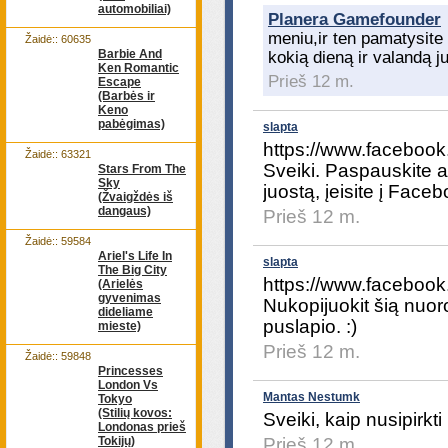
automobiliai)
Planera Gamefounder
meniu,ir ten pamatysite
Žaidė:: 60635
Barbie And
kokią dieną ir valandą j
Ken Romantic
Prieš 12 m.
Escape
(Barbės ir
Keno
pabėgimas)
slapta
https://www.faceboo
Žaidė:: 63321
Sveiki. Paspauskite a
Stars From The
Sky
juostą, įeisite į Face
(Žvaigždės iš
dangaus)
Prieš 12 m.
Žaidė:: 59584
Ariel's Life In
slapta
The Big City
https://www.faceboo
(Arielės
gyvenimas
Nukopijuokit šią nuoro
dideliame
puslapio. :)
mieste)
Prieš 12 m.
Žaidė:: 59848
Princesses
London Vs
Mantas Nestumk
Tokyo
(Stilių kovos:
Sveiki, kaip nusipirkt
Londonas prieš
Tokijų)
Prieš 12 m.