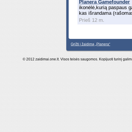
Planera Gamefounder
ikonėlė,kurią paspaus g
kas išrandama (rašomas 
Prieš 12 m.
Grįžti į žaidimą „Planera“
© 2012 zaidimai.one.lt. Visos teisės saugomos. Kopijuoti turinį galim