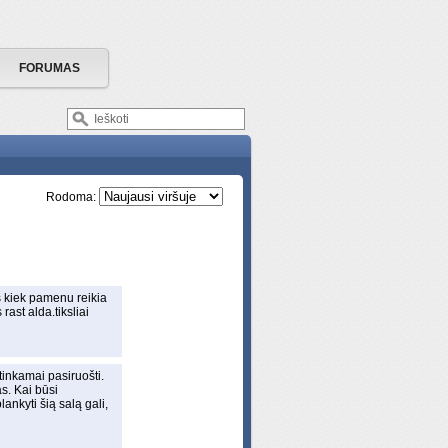
FORUMAS
Rodoma:
es kiek pamenu reikia
rast alda.tiksliai
 tinkamai pasiruošti.
s. Kai būsi
ankyti šią salą gali,