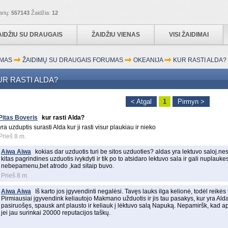
arių:
557143
Žaidžia:
12
AIDŽIU SU DRAUGAIS
ŽAIDŽIU VIENAS
VISI ŽAIDIMAI
MAS
ŽAIDIMŲ SU DRAUGAIS FORUMAS
OKEANIJA
KUR RASTI ALDA?
UR RASTI ALDA?
< Atgal
1
Pirmyn >
Pitas Boveris
kur rasti Alda?
yra uzduptis surasti Alda kur ji rasti visur plaukiau ir nieko
Prieš 8 m.
Aiwa Aiwa
kokias dar uzduotis turi be sitos uzduoties? aldas yra lektuvo saloj.n
kitas pagrindines uzduotis ivykdyti ir tik po to atsidaro lektuvo sala ir gali nuplaukes 
nebepamenu,bet atrodo ,kad sitaip buvo.
Prieš 8 m.
Aiwa Aiwa
Iš karto jos įgyvendinti negalėsi. Tavęs lauks ilga kelionė, todėl reikės
Pirmiausiai įgyvendink keliautojo Makmano užduotis ir jis tau pasakys, kur yra Alda
pasiruošęs, spausk ant plausto ir keliauk į lėktuvo salą Napuką. Nepamiršk, kad apl
jei jau surinkai 20000 reputacijos taškų.