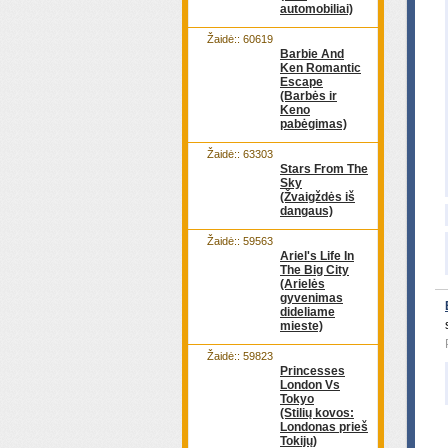
automobiliai)
Žaidė:: 60619
Barbie And
Ken Romantic
Escape
(Barbės ir
Keno
pabėgimas)
Žaidė:: 63303
Stars From The
Sky
(Žvaigždės iš
dangaus)
Žaidė:: 59563
Ariel's Life In
The Big City
(Arielės
gyvenimas
dideliame
mieste)
Žaidė:: 59823
Princesses
London Vs
Tokyo
(Stilių kovos:
Londonas prieš
Tokijų)