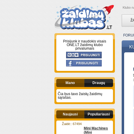
Klubo n
Ž
FORU
Prisijunk ir naudokis visais
ONE.LT žaidimų klubo
K
privalumais
Mano
Draugų
Čia bus tavo žaistų žaidimų
sąrašas.
Naujausi
Populiariausi
Žaidė:: 67494
Mini Machines
(Mini