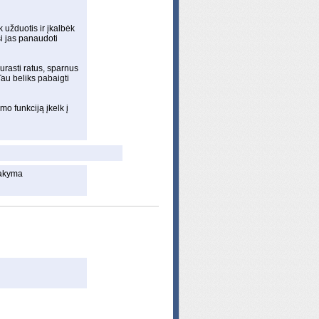
k užduotis ir įkalbėk
si jas panaudoti
surasti ratus, sparnus
Tau beliks pabaigti
o funkciją įkelk į
sakyma