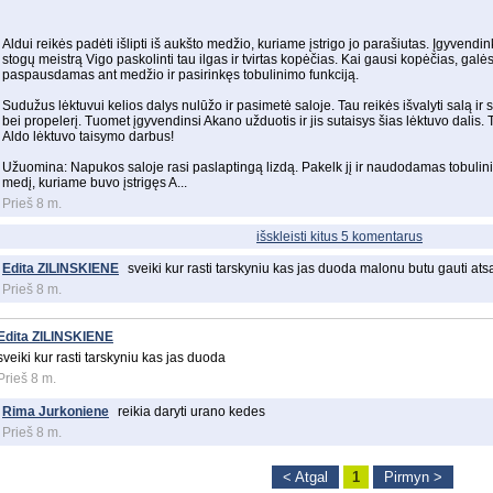
Aldui reikės padėti išlipti iš aukšto medžio, kuriame įstrigo jo parašiutas. Įgyvendin
stogų meistrą Vigo paskolinti tau ilgas ir tvirtas kopėčias. Kai gausi kopėčias, galė
paspausdamas ant medžio ir pasirinkęs tobulinimo funkciją.
Sudužus lėktuvui kelios dalys nulūžo ir pasimetė saloje. Tau reikės išvalyti salą ir 
bei propelerį. Tuomet įgyvendinsi Akano užduotis ir jis sutaisys šias lėktuvo dalis. 
Aldo lėktuvo taisymo darbus!
Užuomina: Napukos saloje rasi paslaptingą lizdą. Pakelk jį ir naudodamas tobulinim
medį, kuriame buvo įstrigęs A...
Prieš 8 m.
išskleisti kitus 5 komentarus
Edita ZILINSKIENE
sveiki kur rasti tarskyniu kas jas duoda malonu butu gauti at
Prieš 8 m.
Edita ZILINSKIENE
sveiki kur rasti tarskyniu kas jas duoda
Prieš 8 m.
Rima Jurkoniene
reikia daryti urano kedes
Prieš 8 m.
< Atgal
1
Pirmyn >