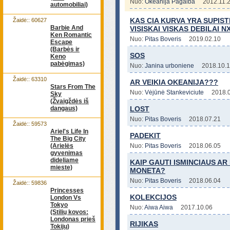
Nuo:
Okeanija Pagalba
2012.11.
automobiliai)
KAS CIA KURVA YRA SUPIST
Žaidė:: 60627
Barbie And
VISISKAI VISKAS DEBILAI NX
Ken Romantic
Nuo:
Pitas Boveris
2019.02.10
Escape
(Barbės ir
SOS
Keno
pabėgimas)
Nuo:
Janina urboniene
2018.10.
Žaidė:: 63310
AR VEIKIA OKEANIJA???
Stars From The
Nuo:
Vėjūnė Stankeviciute
2018.
Sky
(Žvaigždės iš
dangaus)
LOST
Nuo:
Pitas Boveris
2018.07.21
Žaidė:: 59573
Ariel's Life In
PADEKIT
The Big City
(Arielės
Nuo:
Pitas Boveris
2018.06.05
gyvenimas
dideliame
KAIP GAUTI ISMINCIAUS AR
mieste)
MONETA?
Nuo:
Pitas Boveris
2018.06.04
Žaidė:: 59836
Princesses
KOLEKCIJOS
London Vs
Tokyo
Nuo:
Aiwa Aiwa
2017.10.06
(Stilių kovos:
Londonas prieš
RIJIKAS
Tokijų)