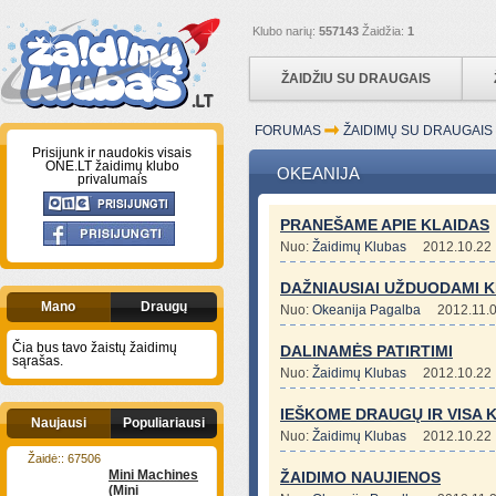
Klubo narių:
557143
Žaidžia:
1
ŽAIDŽIU SU DRAUGAIS
FORUMAS
ŽAIDIMŲ SU DRAUGAI
Prisijunk ir naudokis visais
ONE.LT žaidimų klubo
OKEANIJA
privalumais
PRANEŠAME APIE KLAIDAS
Nuo:
Žaidimų Klubas
2012.10.22
DAŽNIAUSIAI UŽDUODAMI K
Mano
Draugų
Nuo:
Okeanija Pagalba
2012.11.
Čia bus tavo žaistų žaidimų
DALINAMĖS PATIRTIMI
sąrašas.
Nuo:
Žaidimų Klubas
2012.10.22
IEŠKOME DRAUGŲ IR VISA KI
Naujausi
Populiariausi
Nuo:
Žaidimų Klubas
2012.10.22
Žaidė:: 67506
Mini Machines
ŽAIDIMO NAUJIENOS
(Mini