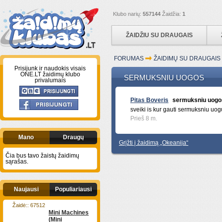
Klubo narių:
557144
Žaidžia:
1
ŽAIDŽIU SU DRAUGAIS
FORUMAS
ŽAIDIMŲ SU DRAUGAI
Prisijunk ir naudokis visais
ONE.LT žaidimų klubo
SERMUKSNIU UOGOS
privalumais
Pitas Boveris
sermuksniu uogo
sveiki is kur gauti sermuksniu uog
Prieš 8 m.
Mano
Draugų
Grįžti į žaidimą „Okeanija“
Čia bus tavo žaistų žaidimų
sąrašas.
Naujausi
Populiariausi
Žaidė:: 67512
Mini Machines
(Mini