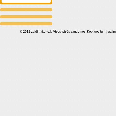
© 2012 zaidimai.one.lt. Visos teisės saugomos. Kopijuoti turinį galim