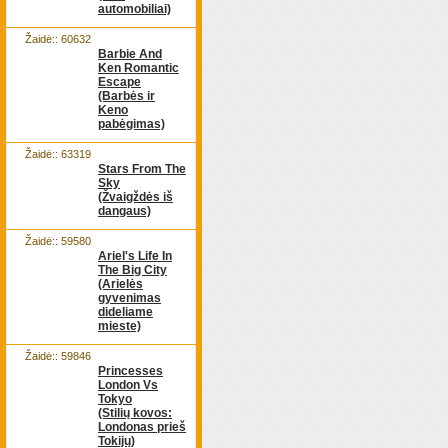
automobiliai)
Žaidė:: 60632
Barbie And
Ken Romantic
Escape
(Barbės ir
Keno
pabėgimas)
Žaidė:: 63319
Stars From The
Sky
(Žvaigždės iš
dangaus)
Žaidė:: 59580
Ariel's Life In
The Big City
(Arielės
gyvenimas
dideliame
mieste)
Žaidė:: 59846
Princesses
London Vs
Tokyo
(Stilių kovos:
Londonas prieš
Tokijų)