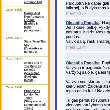
automobiliai)
Parduotuvėje dabar gali 
laikrodį, o iš dykumos 
Žaidė:: 60629
Barbie And
Prieš 13 m.
Ken Romantic
Escape
Okeanija Pagalba
Nauj
(Barbės ir
Jei iškasei pelkę, vykd
Keno
pabėgimas)
pastatus ir dirbtuvėse g
puodus.
Žaidė:: 63316
Valyk salą, rask smarag
Stars From The
Sky
Prieš 13 m.
(Žvaigždės iš
dangaus)
Žaidė:: 59578
Okeanija Pagalba
Papi
Ariel's Life In
The Big City
Varžybų ir pagrindinės s
(Arielės
Varžybų saloje, galėsi tę
gyvenimas
dideliame
mieste)
Varžyboms skirtas laika
kiekvienam žaidėjui atsk
Žaidė:: 59842
topas galės kisti kiekvi
Princesses
London Vs
Tokyo
Tu gali persiųsti rubinus
(Stilių kovos:
vienoms varžyboms yra 1
Londonas prieš
Tokijų)
pusėje matysi rubinus, k