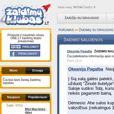
Klubo narių:
557144
Žaidžia:
9
ŽAIDŽIU SU DRAUGAIS
FORUMAS
ŽAIDIMŲ SU DRAUGAI
Prisijunk ir naudokis visais
ONE.LT žaidimų klubo
ŽAIDIMO NAUJIENOS
privalumais
Okeanija Pagalba
ŽAIDIMO NA
Čia pateikiama informacija apie n
Prieš 13 m.
Okeanija Pagalba
Nauj
Mano
Draugų
Į šią salą galėsi patekt
Čia bus tavo žaistų žaidimų
sąrašas.
užduotį "Žinutė butelyje"
Saloje sutiksi Tobį, kur
reikės pagaminti balną.
Naujausi
Populiariausi
Dėmesio: Ahe salos kupra
Žaidė:: 67511
vabzdžius (reikalingus ž
Mini Machines
(Mini