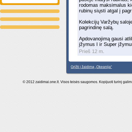
rodomas maksimalus kiek
rubinų siųsti atgal į pag
Kolekcijų Varžybų saloje
pagrindinę salą.
Apdovanojimą gausi atli
įžymus I ir Super įžymus
Prieš 12 m.
Grįžti į žaidimą „Okeanija“
© 2012 zaidimai.one.lt. Visos teisės saugomos. Kopijuoti turinį galim