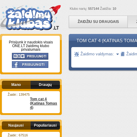
Klubo narių:
557144
Žaidžia:
10
ŽAIDŽIU SU DRAUGAIS
TOM CAT 4 (KATINAS TOMA
Prisijunk ir naudokis visais
ONE.LT žaidimų klubo
privalumais
Žaidimo valdymas:
Žaidi
Mano
Draugų
Žaidė:: 139475
Tom cat 4
(Katinas Tomas
4)
Naujausi
Populiariausi
Žaidė:: 67516