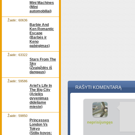
Mini Machines
(Mini
automobiliai)
Žaidė:: 60636
Barbie And
Ken Romantic
Escape
(Barbės ir
Keno
pabėgimas)
Žaidė:: 63322
Stars From The
Sky
(Žvaigždės iš
dangaus)
Žaidė:: 59586
Ariel's Life In
RAŠYTI KOMENTARĄ
The Big City
(Arielės
gyvenimas
dideliame
mieste)
Žaidė:: 59850
Princesses
neprisijungęs
London Vs
Tokyo
(Stilių kovos: