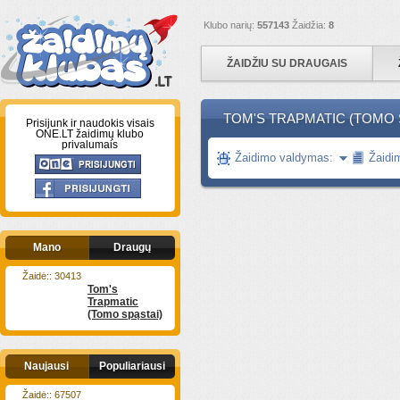
Klubo narių:
557143
Žaidžia:
8
ŽAIDŽIU SU DRAUGAIS
TOM'S TRAPMATIC (TOMO 
Prisijunk ir naudokis visais
ONE.LT žaidimų klubo
privalumais
Žaidimo valdymas:
Žaidi
Mano
Draugų
Žaidė:: 30413
Tom's
Trapmatic
(Tomo spąstai)
Naujausi
Populiariausi
Žaidė:: 67507