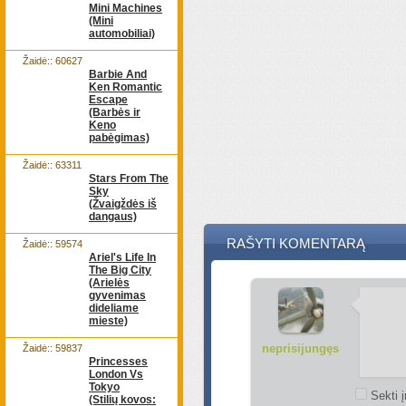
Mini Machines
(Mini
automobiliai)
Žaidė:: 60627
Barbie And
Ken Romantic
Escape
(Barbės ir
Keno
pabėgimas)
Žaidė:: 63311
Stars From The
Sky
(Žvaigždės iš
dangaus)
RAŠYTI KOMENTARĄ
Žaidė:: 59574
Ariel's Life In
The Big City
(Arielės
gyvenimas
dideliame
mieste)
neprisijungęs
Žaidė:: 59837
Princesses
London Vs
Tokyo
Sekti į
(Stilių kovos: