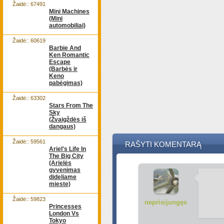
Žaidė:: 67491
Mini Machines
(Mini
automobiliai)
Žaidė:: 60619
Barbie And
Ken Romantic
Escape
(Barbės ir
Keno
pabėgimas)
Žaidė:: 63302
Stars From The
Sky
(Žvaigždės iš
dangaus)
Žaidė:: 59561
RAŠYTI KOMENTARĄ
Ariel's Life In
The Big City
(Arielės
gyvenimas
dideliame
mieste)
Žaidė:: 59823
neprisijungęs
Princesses
London Vs
Tokyo