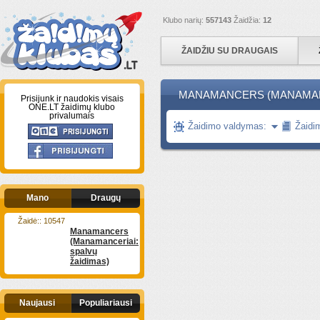
Klubo narių:
557143
Žaidžia:
12
ŽAIDŽIU SU DRAUGAIS
MANAMANCERS (MANAMANC
Prisijunk ir naudokis visais
ONE.LT žaidimų klubo
privalumais
Žaidimo valdymas:
Žaidi
Mano
Draugų
Žaidė:: 10547
Manamancers
(Manamanceriai:
spalvų
žaidimas)
Naujausi
Populiariausi