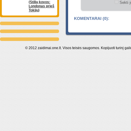
(Stilių kovos:
Sekti į
Londonas prieš
Tokijų)
KOMENTARAI (0):
© 2012 zaidimai.one.lt. Visos teisės saugomos. Kopijuoti turinį gal