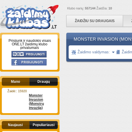
Klubo narių:
557144
Žaidžia:
10
ŽAIDŽIU SU DRAUGAIS
MONSTER INVASION (MONS
Prisijunk ir naudokis visais
ONE.LT žaidimų klubo
privalumais
Žaidimo valdymas:
Žaidi
Mano
Draugų
Žaidė:: 15920
Monster
Invasion
(Monstrų
invazija)
Naujausi
Populiariausi