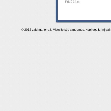
Prieš 14 m.
© 2012 zaidimai.one.lt. Visos teisės saugomos. Kopijuoti turinį gal