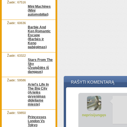
Žaidė:: 67516
Mini Machines
(Mini
automobiliai)
Žaidė:: 60636
Barbie And
Ken Romantic
Escape
(Barbės ir
Keno
pabėgimas)
Žaidė:: 63322
Stars From The
Sky
(Žvaigždės iš
dangaus)
Žaidė:: 59586
RAŠYTI KOMENTARĄ
Ariel's Life In
The Big City
(Arielės
gyvenimas
dideliame
mieste)
Žaidė:: 59850
neprisijungęs
Princesses
London Vs
Tokyo