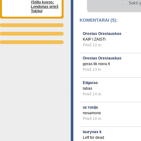
(Stilių kovos:
Sekti į
Londonas prieš
Tokijų)
KOMENTARAI (5):
Orestas Orestauskas
KAIP I ZAISTI
Prieš 13 m.
Orestas Orestauskas
geras tik niera lt
Prieš 13 m.
Edgaras
labas
Prieš 14 m.
uz rusija
nesamone
Prieš 14 m.
laurynas k
Left for dead