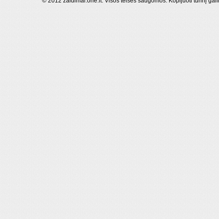
© 2012 zaidimai.one.lt. Visos teisės saugomos. Kopijuoti turinį gal