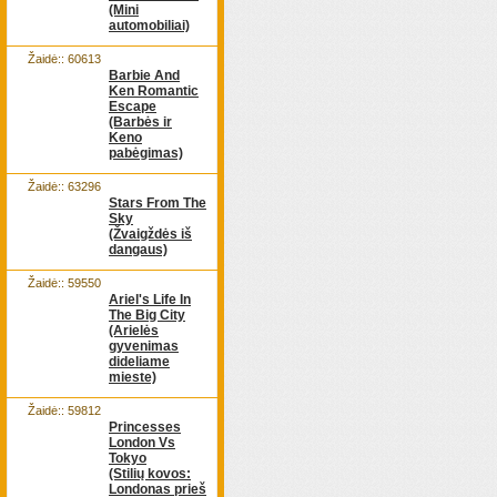
(Mini
automobiliai)
Žaidė:: 60613
Barbie And
Ken Romantic
Escape
(Barbės ir
Keno
pabėgimas)
Žaidė:: 63296
Stars From The
Sky
(Žvaigždės iš
dangaus)
Žaidė:: 59550
Ariel's Life In
The Big City
(Arielės
gyvenimas
dideliame
mieste)
Žaidė:: 59812
Princesses
London Vs
Tokyo
(Stilių kovos:
Londonas prieš