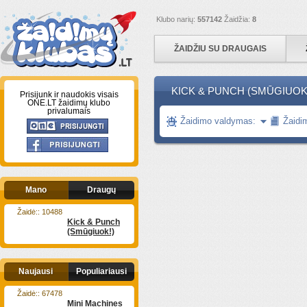
Klubo narių:
557142
Žaidžia:
8
ŽAIDŽIU SU DRAUGAIS
KICK & PUNCH (SMŪGIUOK
Prisijunk ir naudokis visais
ONE.LT žaidimų klubo
privalumais
Žaidimo valdymas:
Žaidi
Mano
Draugų
Žaidė:: 10488
Kick & Punch
(Smūgiuok!)
Naujausi
Populiariausi
Žaidė:: 67478
Mini Machines