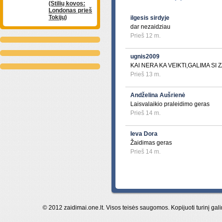
(Stilių kovos:
Londonas prieš
Tokijų)
ilgesis sirdyje
dar nezaidziau
Prieš 12 m.
ugnis2009
KAI NERA KA VEIKTI,GALIMA SI Z
Prieš 13 m.
Andželina Aušrienė
Laisvalaikio praleidimo geras
Prieš 14 m.
Ieva Dora
Žaidimas geras
Prieš 14 m.
© 2012 zaidimai.one.lt. Visos teisės saugomos. Kopijuoti turinį gal