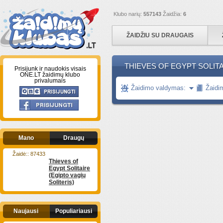
Klubo narių:
557143
Žaidžia:
6
ŽAIDŽIU SU DRAUGAIS
THIEVES OF EGYPT SOLITAI
Prisijunk ir naudokis visais
ONE.LT žaidimų klubo
privalumais
Žaidimo valdymas:
Žaidi
Mano
Draugų
Žaidė:: 87433
Thieves of
Egypt Solitaire
(Egipto vagių
Soliteris)
Naujausi
Populiariausi