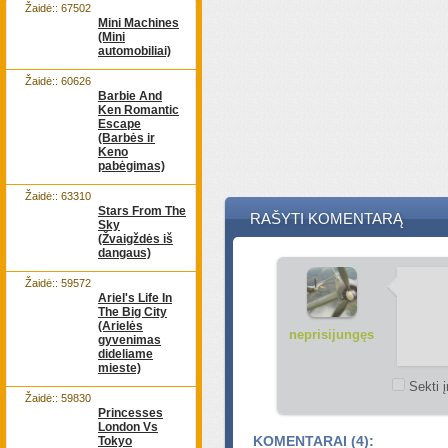
Žaidė:: 67502
Mini Machines
(Mini
automobiliai)
Žaidė:: 60626
Barbie And
Ken Romantic
Escape
(Barbės ir
Keno
pabėgimas)
Žaidė:: 63310
Stars From The
RAŠYTI KOMENTARĄ
Sky
(Žvaigždės iš
dangaus)
Žaidė:: 59572
Ariel's Life In
The Big City
(Arielės
neprisijungęs
gyvenimas
dideliame
mieste)
Sekti į
Žaidė:: 59830
Princesses
London Vs
KOMENTARAI (4):
Tokyo