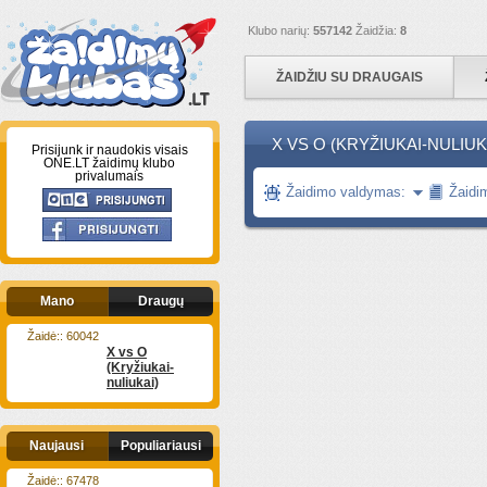
Klubo narių:
557142
Žaidžia:
8
ŽAIDŽIU SU DRAUGAIS
X VS O (KRYŽIUKAI-NULIUK
Prisijunk ir naudokis visais
ONE.LT žaidimų klubo
privalumais
Žaidimo valdymas:
Žaidi
Mano
Draugų
Žaidė:: 60042
X vs O
(Kryžiukai-
nuliukai)
Naujausi
Populiariausi
Žaidė:: 67478