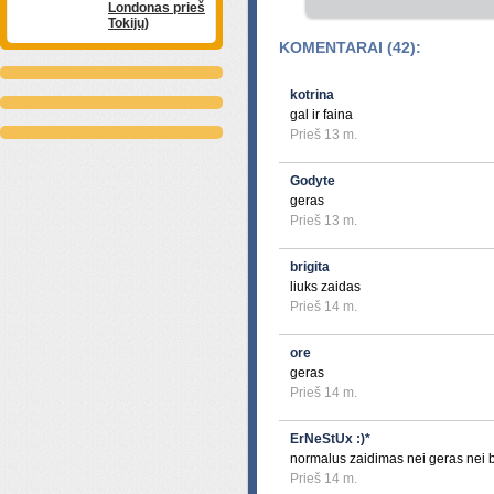
Londonas prieš
Tokijų)
KOMENTARAI (42):
kotrina
gal ir faina
Prieš 13 m.
Godyte
geras
Prieš 13 m.
brigita
liuks zaidas
Prieš 14 m.
ore
geras
Prieš 14 m.
ErNeStUx :)*
normalus zaidimas nei geras nei 
Prieš 14 m.