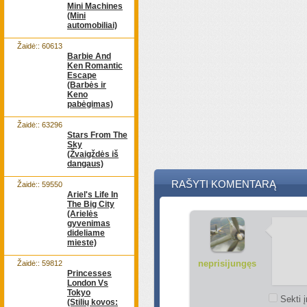
Mini Machines
(Mini
automobiliai)
Žaidė:: 60613
Barbie And
Ken Romantic
Escape
(Barbės ir
Keno
pabėgimas)
Žaidė:: 63296
Stars From The
Sky
(Žvaigždės iš
dangaus)
RAŠYTI KOMENTARĄ
Žaidė:: 59550
Ariel's Life In
The Big City
(Arielės
gyvenimas
dideliame
mieste)
neprisijungęs
Žaidė:: 59812
Princesses
London Vs
Tokyo
Sekti į
(Stilių kovos: