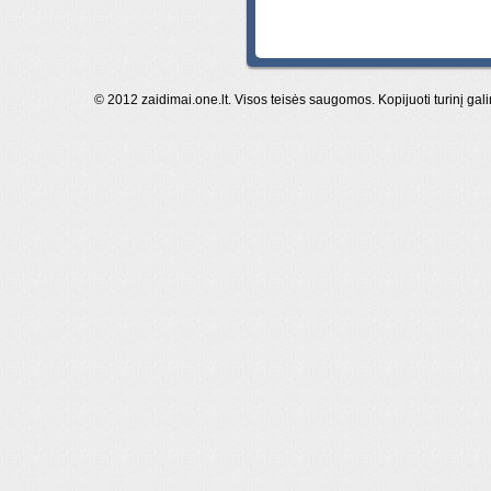
© 2012 zaidimai.one.lt. Visos teisės saugomos. Kopijuoti turinį gal