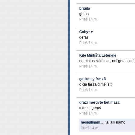
brigita
geras
Prieš 14 m.
Gaby* ♥
geras
Prieš 14 m.
Kitė Minkšta Letenėlė
normalus zaidimas, nei geras, nei
Prieš 14 m.
gal kas y frmxD
o čia tai žaidimelis ;)
Prieš 14 m.
grazi mergyte bet maza
man negeras
Prieš 14 m.
nesigilinam...
tai aik namo
Prieš 14 m.