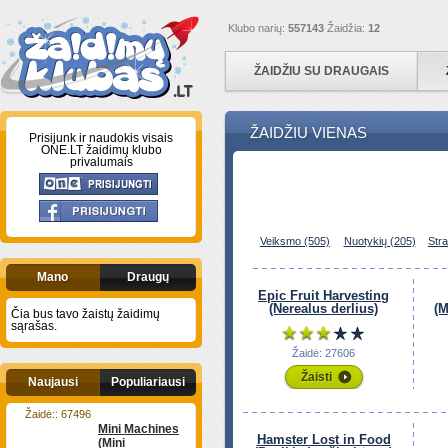
Klubo narių:
557143
Žaidžia:
12
ŽAIDŽIU SU DRAUGAIS
ŽAIDŽIU VIENAS
Prisijunk ir naudokis visais
ONE.LT žaidimų klubo
privalumais
Veiksmo (505)
Nuotykių (205)
Stra
Mano
Draugų
Epic Fruit Harvesting
(Nerealus derlius)
(M
Čia bus tavo žaistų žaidimų
sąrašas.
Žaidė: 27606
Žaisti
Naujausi
Populiariausi
Žaidė:: 67496
Mini Machines
Hamster Lost in Food
(Mini