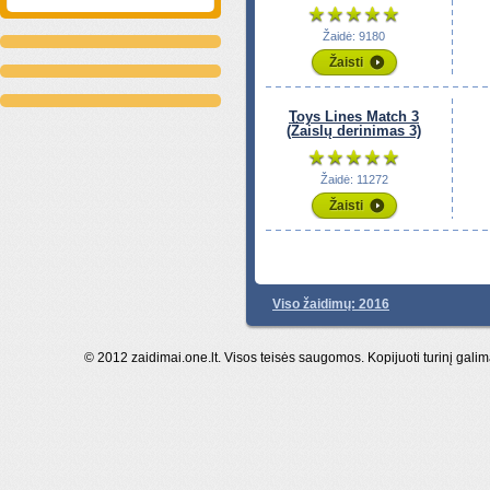
Žaidė: 9180
Žaisti
Toys Lines Match 3
(Žaislų derinimas 3)
Žaidė: 11272
Žaisti
Viso žaidimų: 2016
© 2012 zaidimai.one.lt. Visos teisės saugomos. Kopijuoti turinį galim