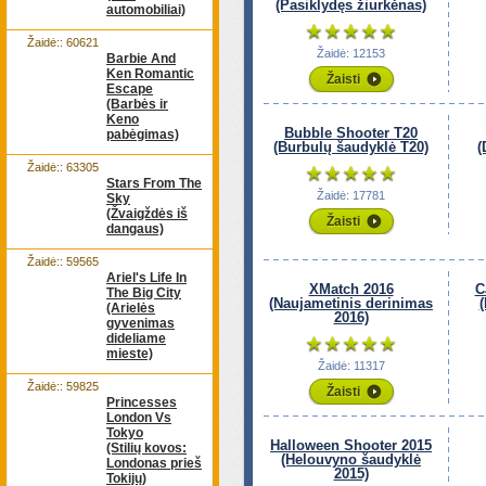
(Pasiklydęs žiurkėnas)
automobiliai)
Žaidė:: 60621
Žaidė: 12153
Barbie And
Ken Romantic
Žaisti
Escape
(Barbės ir
Keno
Bubble Shooter T20
pabėgimas)
(Burbulų šaudyklė T20)
(
Žaidė:: 63305
Stars From The
Žaidė: 17781
Sky
(Žvaigždės iš
Žaisti
dangaus)
Žaidė:: 59565
Ariel's Life In
XMatch 2016
C
The Big City
(Naujametinis derinimas
(
(Arielės
2016)
gyvenimas
dideliame
mieste)
Žaidė: 11317
Žaidė:: 59825
Žaisti
Princesses
London Vs
Tokyo
Halloween Shooter 2015
(Stilių kovos:
(Helouvyno šaudyklė
Londonas prieš
2015)
Tokijų)