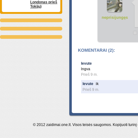
Londonas prieš
Tokijų)
neprisijungęs
KOMENTARAI (2):
Ievute
lngva
Prieš 9 m.
Ievute
ik
Prieš 9 m.
© 2012 zaidimai.one.lt. Visos teisės saugomos. Kopijuoti turinį 