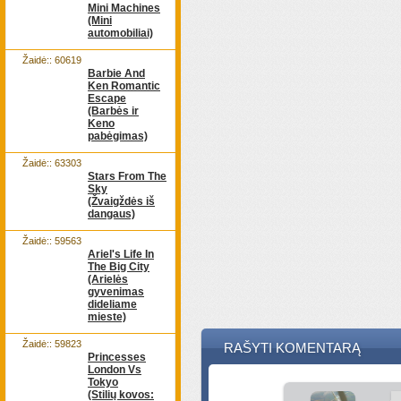
Mini Machines
(Mini
automobiliai)
Žaidė:: 60619
Barbie And
Ken Romantic
Escape
(Barbės ir
Keno
pabėgimas)
Žaidė:: 63303
Stars From The
Sky
(Žvaigždės iš
dangaus)
Žaidė:: 59563
Ariel's Life In
The Big City
(Arielės
gyvenimas
dideliame
mieste)
Žaidė:: 59823
RAŠYTI KOMENTARĄ
Princesses
London Vs
Tokyo
(Stilių kovos: