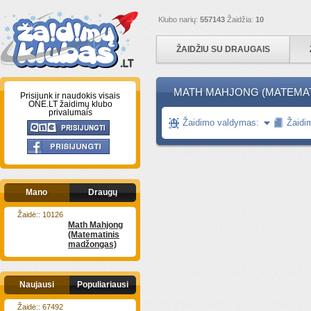
Klubo narių:
557143
Žaidžia:
10
ŽAIDŽIU SU DRAUGAIS
MATH MAHJONG (MATEMATI
Prisijunk ir naudokis visais
ONE.LT žaidimų klubo
privalumais
Žaidimo valdymas:
Žaidi
Mano
Draugų
Žaidė:: 10126
Math Mahjong
(Matematinis
madžongas)
Naujausi
Populiariausi
Žaidė:: 67492