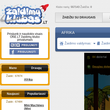
Klubo narių:
557143
Žaidžia:
0
ŽAIDŽIU SU DRAUGAIS
AFRIKA
Prisijunk ir naudokis visais
ONE.LT žaidimų klubo
privalumais
Žaidimo valdymas:
Žaidi
Mano
Draugų
Žaidė:: 67874
Afrika
Naujausi
Populiariausi
Žaidė:: 67484
Mini Machines
(Mini