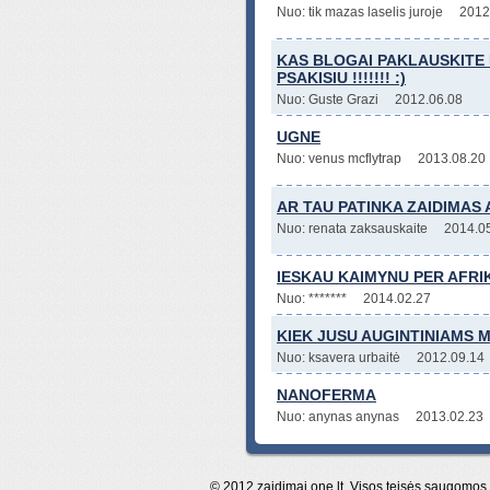
Nuo: tik mazas laselis juroje
2012
KAS BLOGAI PAKLAUSKITE
PSAKISIU !!!!!!! :)
Nuo: Guste Grazi
2012.06.08
UGNE
Nuo: venus mcflytrap
2013.08.20
AR TAU PATINKA ZAIDIMAS 
Nuo: renata zaksauskaite
2014.0
IESKAU KAIMYNU PER AFRI
Nuo: *******
2014.02.27
KIEK JUSU AUGINTINIAMS 
Nuo: ksavera urbaitė
2012.09.14
NANOFERMA
Nuo: anynas anynas
2013.02.23
© 2012 zaidimai.one.lt. Visos teisės saugomos. K