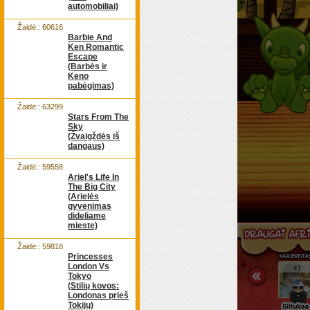
automobiliai)
Žaidė:: 60616
Barbie And
Ken Romantic
Escape
(Barbės ir
Keno
pabėgimas)
Žaidė:: 63299
Stars From The
Sky
(Žvaigždės iš
dangaus)
Žaidė:: 59558
Ariel's Life In
The Big City
(Arielės
gyvenimas
dideliame
mieste)
Žaidė:: 59818
Princesses
London Vs
Tokyo
(Stilių kovos:
Londonas prieš
Tokijų)