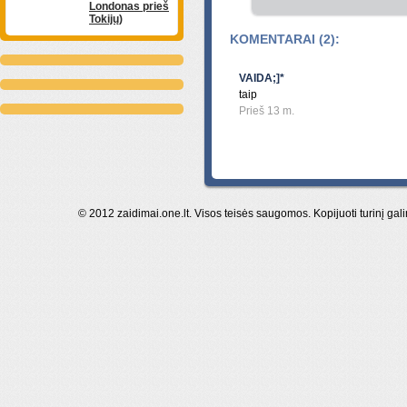
Londonas prieš
Tokijų)
KOMENTARAI (2):
VAIDA;]*
taip
Prieš 13 m.
© 2012 zaidimai.one.lt. Visos teisės saugomos. Kopijuoti turinį gal