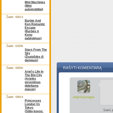
Mini Machines
(Mini
automobiliai)
Žaidė:: 60613
Barbie And
Ken Romantic
Escape
(Barbės ir
Keno
pabėgimas)
Žaidė:: 63296
Stars From The
Sky
(Žvaigždės iš
dangaus)
RAŠYTI KOMENTARĄ
Žaidė:: 59550
Ariel's Life In
The Big City
(Arielės
gyvenimas
dideliame
mieste)
neprisijungęs
Žaidė:: 59814
Princesses
London Vs
Tokyo
Sekti į
(Stilių kovos: