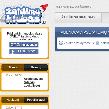
Klubo narių:
557142
Žaidžia:
6
ŽAIDŽIU SU DRAUGAIS
ALIENOCALYPSE (ATEIVIŲ 
Prisijunk ir naudokis visais
ONE.LT žaidimų klubo
privalumais
Žaidimo valdymas:
Žaidi
Mano
Draugų
Žaidė:: 16090
Alienocalypse
(Ateivių
apokalipsė)
Naujausi
Populiariausi
Žaidė:: 67479