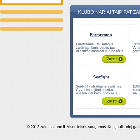
KLUBO NARIAI TAIP PAT ŽA
Farmerama
Farmerama - tai smagus
Citi
žaidimas, kuris padės tau
Vyri
užsimiršti kasdienius rūpesčius
galėt
mieste...
Žaisti
Seafight
Seafight - strateginis žaidimas.
1100
Gyvenimas jūroje sunkus -
kuris
nusiteik bet kam, prieš akis...
laiku
Žaisti
© 2012 zaidimai.one.lt. Visos teisės saugomos. Kopijuoti turinį gal