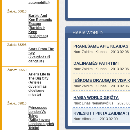
automobiliai)
Žaidė:: 60613
Barbie And
Ken Romantic
Escape
(Barbės ir
Keno
HABIA WORLD
pabėgimas)
Žaidė:: 63296
PRANEŠAME APIE KLAIDAS
Stars From The
Nuo: Žaidimų Klubas
2013.02.06
Sky
(Žvaigždės iš
dangaus)
DALINAMĖS PATIRTIMI
Nuo: Žaidimų Klubas
2013.02.06
Žaidė:: 59550
Ariel's Life In
The Big City
IEŠKOME DRAUGŲ IR VISA KI
(Arielės
Nuo: Žaidimų Klubas
2013.02.06
gyvenimas
dideliame
mieste)
HABIA WORLD GRĮŽTA
Nuo: Linas Nenartavičius
2023.0
Žaidė:: 59815
Princesses
London Vs
KVIESKIT I PIKTA ZAIDIMA :)
Tokyo
Nuo: Vilma lat
2013.02.09
(Stilių kovos:
Londonas prieš
Tokijų)