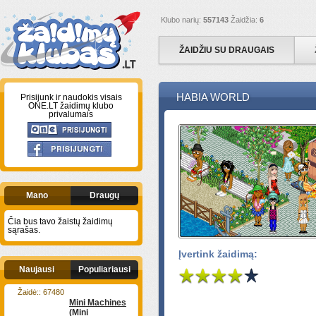
Klubo narių:
557143
Žaidžia:
6
ŽAIDŽIU SU DRAUGAIS
HABIA WORLD
Prisijunk ir naudokis visais
ONE.LT žaidimų klubo
privalumais
Mano
Draugų
Čia bus tavo žaistų žaidimų
sąrašas.
Įvertink žaidimą:
Naujausi
Populiariausi
Žaidė:: 67480
Mini Machines
(Mini